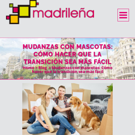
MUDANZAS CON MASCOTAS:
CÓMO HACER QUE LA
TRANSICIÓN SEA MÁS FÁCIL
Home
>
Blog
>
Mudanzas con mascotas: Cómo
hacer que la transición sea más fácil