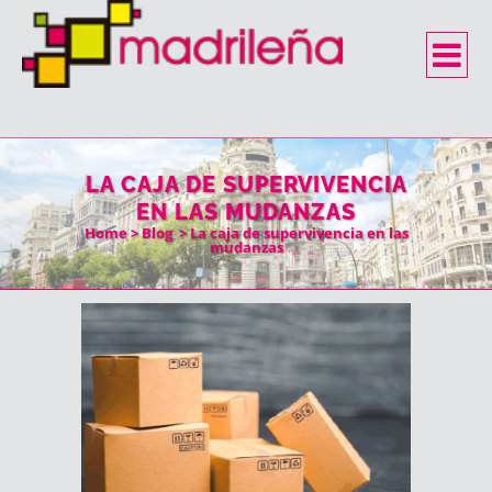
LA CAJA DE SUPERVIVENCIA
EN LAS MUDANZAS
Home
>
Blog
>
La caja de supervivencia en las
mudanzas