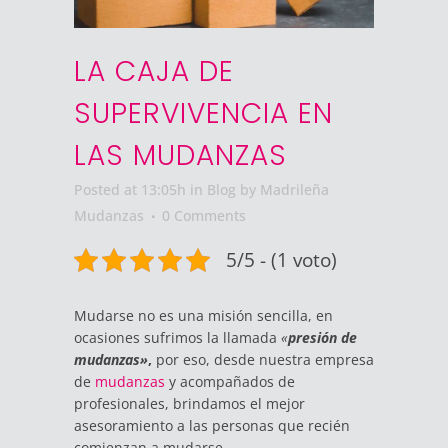
LA CAJA DE
SUPERVIVENCIA EN
LAS MUDANZAS
Posted at 13:05h
in
Blog
by
Madrileña
Mudanzas
0 Comments
5/5 - (1 voto)
Mudarse no es una misión sencilla, en
ocasiones sufrimos la llamada
«
presión de
mudanzas»
,
por eso, desde nuestra empresa
de
mudanzas
y acompañados de
profesionales, brindamos el mejor
asesoramiento a las personas que recién
comienzan a mudarse.