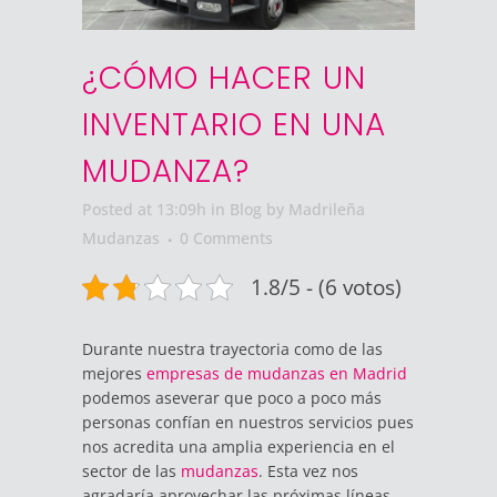
¿CÓMO HACER UN
INVENTARIO EN UNA
MUDANZA?
Posted at 13:09h
in
Blog
by
Madrileña
Mudanzas
0 Comments
1.8/5 - (6 votos)
Durante nuestra trayectoria como de las
mejores
empresas de mudanzas en Madrid
podemos aseverar que poco a poco más
personas confían en nuestros servicios pues
nos acredita una amplia experiencia en el
sector de las
mudanzas
. Esta vez nos
agradaría aprovechar las próximas líneas