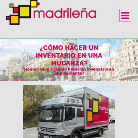
¿CÓMO HACER UN
INVENTARIO EN UNA
MUDANZA?
Home
>
Blog
>
¿Cómo hacer un inventario en
una mudanza?